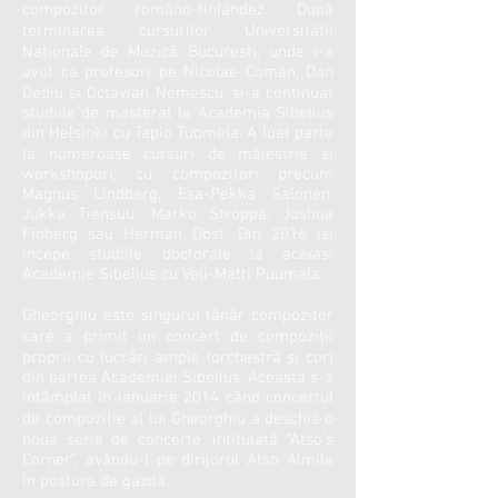
compozitor româno-finlandez. După
terminarea cursurilor Universităţii
Naţionale de Muzică Bucureşti, unde i-a
avut ca profesori pe Nicolae Coman, Dan
Dediu şi Octavian Nemescu, şi-a continuat
studiile de masterat la Academia Sibelius
din Helsinki cu Tapio Tuomela. A luat parte
la numeroase cursuri de măiestrie si
workshopuri, cu compozitori precum
Magnus Lindberg, Esa-Pekka Salonen,
Jukka Tiensuu, Marko Stroppa, Joshua
Finberg sau Herman Obst. Din 2016 isi
incepe studiile doctorale la aceiasi
Academie Sibelius cu Veli-Matti Puumala.
Gheorghiu este singurul tânăr compozitor
care a primit un concert de compoziţii
proprii cu lucrări ample (orchestră şi cor)
din partea Academiei Sibelius. Aceasta s-a
întâmplat în ianuarie 2014 când concertul
de compoziţie al lui Gheorghiu a deschis o
nouă serie de concerte, intitulată “Atso’s
Corner”, avându-l pe dirijorul Atso Almila
în postura de gazdă.