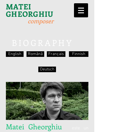
MATEI
GHEORGHIU
composer
BIOGRAPHY
English
Română
Français
Finnish
Deutsch
Matei Gheorghiu
este un