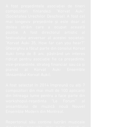
A fost preşedintele asociaţiei de tineri
compozitori finlandezi “Korvat Auki”
(Societatea Urechilor Deschise). A fost cel
mai longeviv preşedinte şi este doar al
doilea străin care a ocupat această
poziţie. A fost directorul artistic al
festivalului aniversar al acestei societaţi:
“Korvat Auki 35, How far can you hear?”.
Gheorghiu a făcut parte din consilul Korvat
Auki timp de 8 ani, păstrând un interes
ridicat pentru asociație fie ca președinte,
vice-președinte, strateg financiar sau ca și
pianist al Korvat Auki Ensemble
(Ansamblul Korvat Auki).
A fost selectat în 2014 împreună cu alți 7
compozitori din mai mult de 100 aplicanți
din întreaga lume pentru a face parte din
workshopul-reședinta “Le Forum” al
ansamblului de muzică nouă Nouvel
Ensemble Modern din Montreal.
Repertoriul său conţine lucrări muzicale