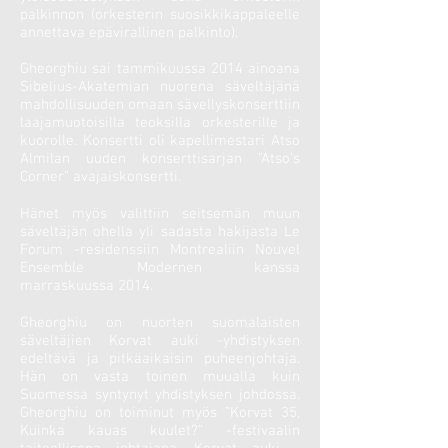
palkinnon (orkesterin suosikkikappaleelle
annettava epävirallinen palkinto).
Gheorghiu sai tammikuussa 2014 ainoana
Sibelius-Akatemian nuorena säveltäjänä
mahdollisuuden omaan sävellyskonserttiin
laajamuotoisilla teoksilla orkesterille ja
kuorolle. Konsertti oli kapellimestari Atso
Almilan uuden konserttisarjan ”Atso’s
Corner” avajaiskonsertti.
Hänet myös valittiin seitsemän muun
säveltäjän ohella yli sadasta hakijasta Le
Forum -residenssiin Montrealiin Nouvel
Ensemble Modernen kanssa
marraskuussa 2014.
Gheorghiu on nuorten suomalaisten
säveltäjien Korvat auki -yhdistyksen
edeltävä ja pitkäaikaisin puheenjohtaja.
Hän on vasta toinen muualla kuin
Suomessa syntynyt yhdistyksen johdossa.
Gheorghiu on toiminut myös ”Korvat 35,
Kuinka kauas kuulet?” -festivaalin