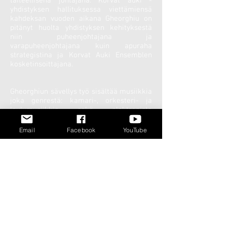
taiteellisena johtajana. Korvat auki -
yhdistyksen hallituksessa viettämiensä
kahdeksan vuoden aikana Gheorghiu on
pitänyt huolta yhdistyksen kehityksestä
niin puheenjohtajana ja
varapuheenjohtajana kuin apuraha
strategistina ja Korvat Auki Ensemblen
kosketinsoittajana.
Gheorghiun sävellys työ sisältää musiikkia
joka genrestä: kamari-, orkesteri- ja
laulumusiikkia sekä elektronista
musiikkia. Euroopassa hänen musiikkiaan
on esitetty 12 erimaassa:Romaniassa,
Email
Facebook
YouTube
Suomessa, Ruotsissa, Tanskassa,
Islannissa, Norjassa, Saksassa, Itävallassa,
Isossa-Britanniassa, Holannissa, Virossa ja
Kanadassa
Merkittävimpiä Matei Gheorghiun
musiikkia esittäneitä yhtyeitä: Nouvel
Ensemble Moderne (Kanada), Avanti!,
defunensemble, Uusinta, Zagros, Radion
sinfoniaorkesteri ja Kuopion