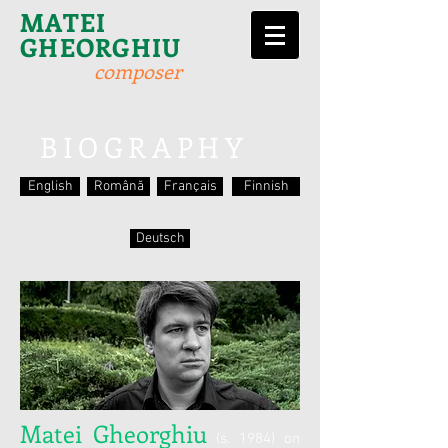
MATEI
GHEORGHIU
composer
BIOGRAPHY
English
Română
Français
Finnish
Deutsch
Matei Gheorghiu
(s. 1984) on