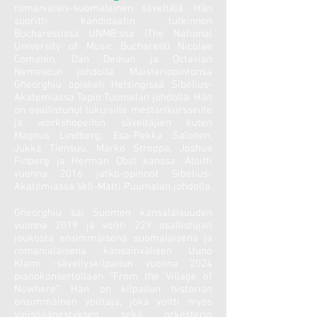
romanialais-suomalainen säveltäjä. Hän
suoritti kandidaatin tutkinnon
Bucharestissa UNMB:ssa (The National
University of Music Bucharest) Nicolae
Comanin, Dan Dediun ja Octavian
Nemescun johdolla. Maisteriopintonsa
Gheorghiu opiskeli Helsingissä Sibelius-
Akatemiassa Tapio Tuomelan johdolla. Hän
on osallistunut lukuisille mestarikursseille
ja workshopeihin säveltäjien kuten
Magnus Lindberg, Esa-Pekka Salonen,
Jukka Tiensuu, Marko Stroppa, Joshua
Finberg ja Herman Obst kanssa. Aloitti
vuonna 2016 jatko-opinnot Sibelius-
Akatemiassa Veli-Matti Puumalan johdolla.
Gheorghiu sai Suomen kansalaisuuden
vuonna 2019 ja voitti 229 osallistujan
joukosta ensimmäisenä suomalaisena ja
romanialaisena kansainvälisen Uuno
Klami -sävellyskilpailun vuonna 2024
pianokonsertollaan “From the Village of
Nowhere”. Hän on kilpailun historian
ensimmäinen voittaja, joka voitti myös
yleisöäänestyksen sekä orkesterin